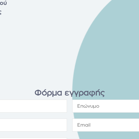
μού
ς
Φόρμα εγγραφής