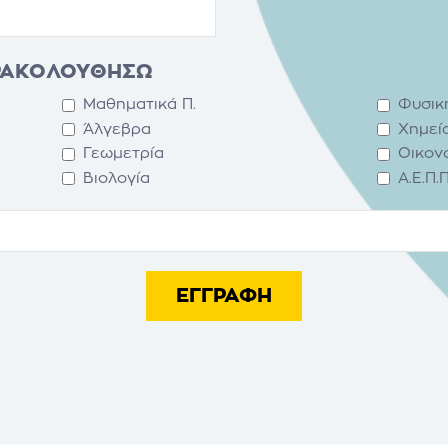
ΡΑΚΟΛΟΥΘΗΣΩ
Μαθηματικά Π.
Φυσικ
Άλγεβρα
Χημεί
Γεωμετρία
Οικον
Βιολογία
Α.Ε.Π.Π
ΕΓΓΡΑΦΗ