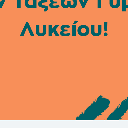
 τάξεων Γυ
Λυκείου!