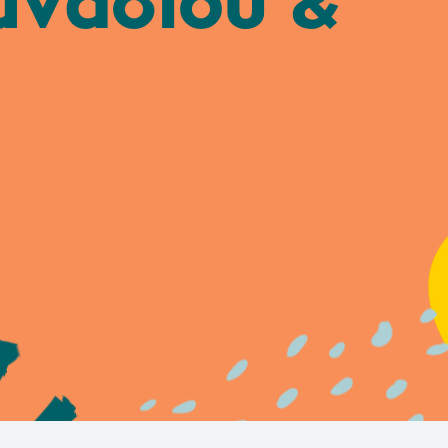
μνασίου &