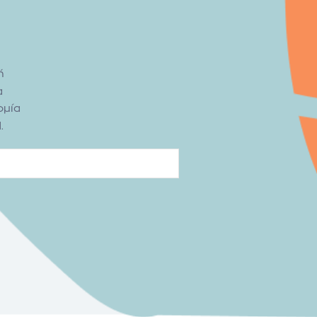
ή
α
ομία
.